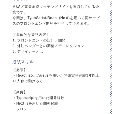
M&A／事業承継マッチングサイトを運営している企
業です。
今回は、TypeScript/React (Next)を用いて同サービ
スのフロントエンド開発を担当して頂きます。
【具体的な業務内容】
1. フロントエンドの設計／開発
2. 外注ベンダーとの調整／ディレクション
3. デザイナーと...
必須スキル
【必須】
・React.js又はVue.jsを用いた開発実務経験3年以上
※1人称で動ける方
【尚良】
・Typescriptを用いた開発経験
・Next.jsを用いた開発経験
・フロン...