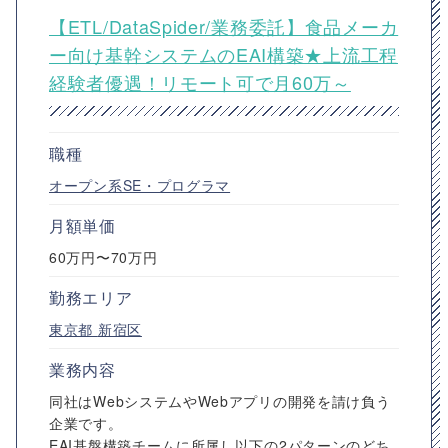
【ETL/DataSpider/業務委託】食品メーカ
ー向け基幹システムのEAI構築★上流工程
経験者優遇！リモート可で月60万～
職種
オープン系SE・プログラマ
月額単価
60万円〜70万円
勤務エリア
東京都
新宿区
業務内容
同社はWebシステムやWebアプリの開発を請け負う
企業です。
EAI基盤構築チームに所属し以下の2パターンのどち