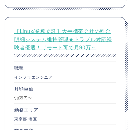
【Linux/業務委託】大手携帯会社の料金
明細システム維持管理★トラブル対応経
験者優遇！リモート可で月90万～
職種
インフラエンジニア
月額単価
90万円〜
勤務エリア
東京都
港区