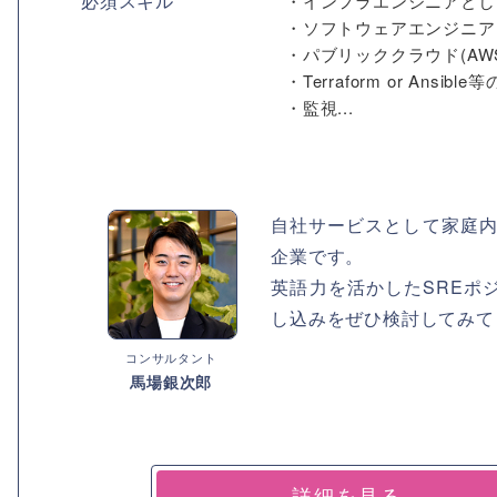
必須スキル
・インフラエンジニアとし
・ソフトウェアエンジニア
・パブリッククラウド(AWS/
・Terraform or Ansibl
・監視...
自社サービスとして家庭内
企業です。
英語力を活かしたSREポ
し込みをぜひ検討してみて
コンサルタント
馬場銀次郎
詳細を見る