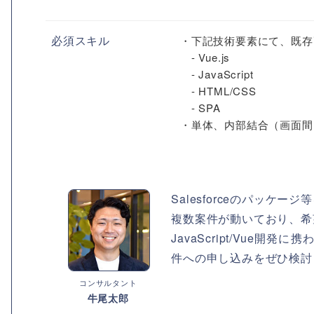
必須スキル
・下記技術要素にて、既存
- Vue.js
- JavaScript
- HTML/CSS
- SPA
・単体、内部結合（画面間）
Salesforceのパッケー
複数案件が動いており、希
JavaScript/Vu
件への申し込みをぜひ検討
コンサルタント
牛尾太郎