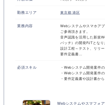
勤務エリア
東京都
港区
業務内容
Webシステムやスマホア
ご参画頂きます。
音声認識を活用した新規W
バッチ）の開発PJTとなり
設計工程～テスト、リリー
要件定義書...
必須スキル
・Webシステム開発案件
・Webシステム開発案件
・要件定義書や設計書からテ
Webシステムやスマフォ