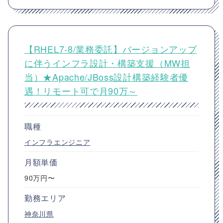
【RHEL7-8/業務委託】バージョンアップ
に伴うインフラ設計・構築支援（MW担
当）★Apache/JBoss設計構築経験者優
遇！リモート可で月90万～
職種
インフラエンジニア
月額単価
90万円〜
勤務エリア
神奈川県