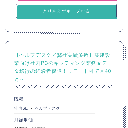
とりあえずキープする
【ヘルプデスク／弊社実績多数】某建設
業向け社内PCのキッティング業務★デー
タ移行の経験者優遇！リモート可で月40
万～
職種
社内SE
・
ヘルプデスク
月額単価