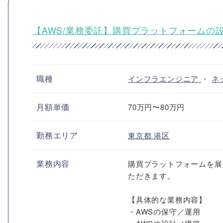
【AWS/業務委託】購買プラットフォームの
職種
インフラエンジニア
・
ネ
月額単価
70万円〜80万円
勤務エリア
東京都
港区
業務内容
購買プラットフォームを展
ただきます。
【具体的な業務内容】
・AWSの保守／運用