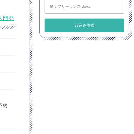
イス開発
。
予約