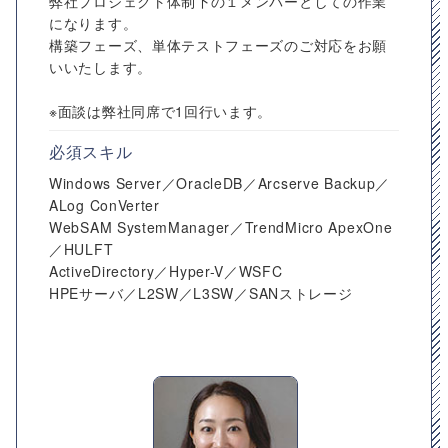
弊社プロジェクト体制下の１メンバーとしての作業
になります。
構築フェーズ、単体テストフェーズのご対応をお願
いいたします。
※面談は弊社同席で1回行います。
必須スキル
Windows Server／OracleDB／Arcserve Backup／
ALog ConVerter
WebSAM SystemManager／TrendMicro ApexOne
／HULFT
ActiveDirectory／Hyper-V／WSFC
HPEサーバ／L2SW／L3SW／SANストレージ