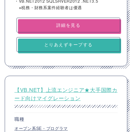
・VB.NET2012 SQLSRVER2012 .NET3.5
※税務・財務系案件経験者は優遇
詳細を見る
とりあえずキープする
【VB.NET】上流エンジニア★大手国際カ
ード向けマイグレーション
職種
オープン系SE・プログラマ