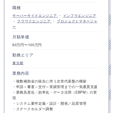
職種
サーバーサイドエンジニア
・
インフラエンジニア
・
クラウドエンジニア
・
プロジェクトマネージャ
ー
月額単価
60万円〜100万円
勤務エリア
東京都
業務内容
・複数補助金の統合に伴う次世代基盤の構築
・申請～審査～交付～実績管理までの一気通貫支援
・業務高度化・効率化・データ活用（EBPM）の実
現
・システム要件定義・設計・開発／品質管理
・ステークホルダー調整