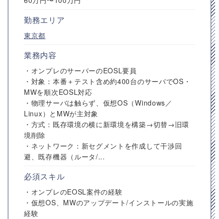
60万円〜100万円
勤務エリア
東京都
業務内容
・オンプレのサーバーのEOSL要員
・対象：本番＋テスト含め約400台のサーバでOS・
MWを順次EOSL対応
・物理サーバは触らず、仮想OS（Windows／
Linux）とMWが主対象
・方式：既存環境の横に新環境を構築→切替→旧環
境削除
・ネットワーク：新セグメントを作成して干渉回
避、既存機器（ルータ/...
必須スキル
・オンプレのEOSL案件の経験
・仮想OS、MWのアップデート/インストールの実施
経験