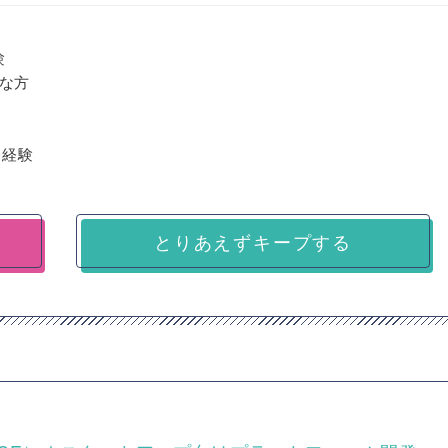
験
な方
発経験
とりあえずキープする