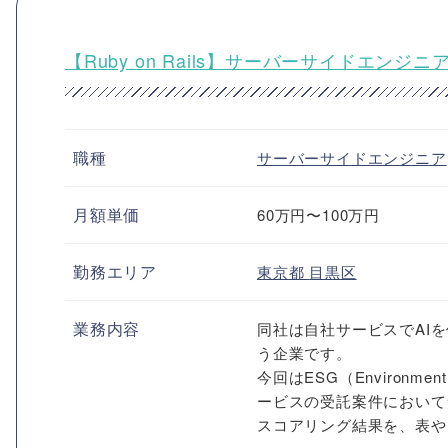
【Ruby on Rails】サーバーサイドエ
職種
サーバーサイドエンジニア
月額単価
60万円〜100万円
勤務エリア
東京都
目黒区
業務内容
同社は自社サービスでAI
う企業です。
今回はESG（Environme
ービスの受託案件において
スコアリング結果を、表やグ