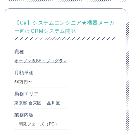
【C#】システムエンジニア★機器メーカ
ー向けCRMシステム開発
職種
オープン系SE・プログラマ
月額単価
50万円〜
勤務エリア
東京都
台東区
・
品川区
業務内容
・開発フェーズ（PG）