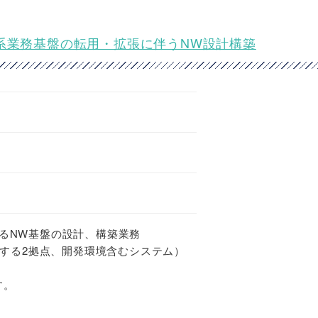
系業務基盤の転用・拡張に伴うNW設計構築
けるNW基盤の設計、構築業務
バーする2拠点、開発環境含むシステム）
す。