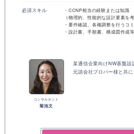
必須スキル
・CCNP相当の経験または知識
（物理的、性能的な設計要素を
・要件確認、各種調整を行うコ
・設計書、手順書、構成図作成等の
某通信企業向けNW基盤設
元請会社プロパー様と共に
コンサルタント
菊池文