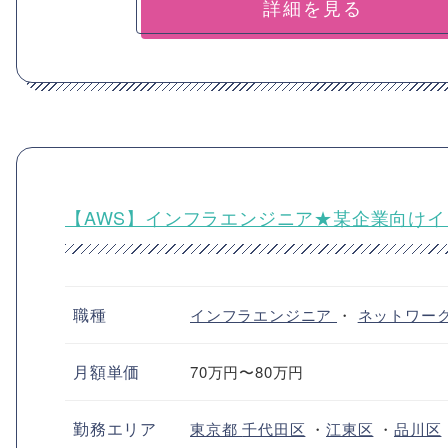
詳細を見る
【AWS】インフラエンジニア★某企業向け
職種
インフラエンジニア
・
ネットワー
月額単価
70万円〜80万円
勤務エリア
東京都
千代田区
・
江東区
・
品川区