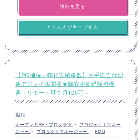
詳細を見る
とりあえずキープする
【PO補佐／弊社実績多数】大手広告代理
店アジャイル開発★顧客折衝経験者優
遇！リモート可で月100万～
職種
オープン系SE・プログラマ
・
プロジェクトマネー
ジャー
・
プロダクトマネージャー
・
PMO