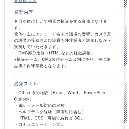
東京都
港区
業務内容
各自治体に赴いて機器の構築をする業務になりま
す。
筐体へ主にエンコード端末と議場の音響、カメラ系
の設備の接続および設置を外注業者と調整しながら
実施していただきます。
・CMS部分改修（HTMLなどの軽微調整）
※構築チーム、CMS製作チームは別にあり、主に納
品後の保守業務となります。
...
必須スキル
・Office 系の経験（Excel、Word、 PowerPoint、
Outlook）
・電話・メール対応の経験
・ヘルプデスク経験（障害対応含む）
・HTML、CSS（可能であれば SQL）
・コミュニケーション能...