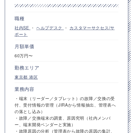
職種
社内SE
・
ヘルプデスク
・
カスタマーサクセス/サ
ポート
月額単価
60万円〜
勤務エリア
東京都
港区
業務内容
・端末（リーダー／タブレット）の故障／交換の受
付、受付情報の管理（JIRAから情報抽出、管理表へ
の落とし込み）
・故障／交換端末の調査、原因究明（社内メンバ
ー、端末開発ベンダーと実施）
・故障原因の分析（管理表から故障の原因の集計、