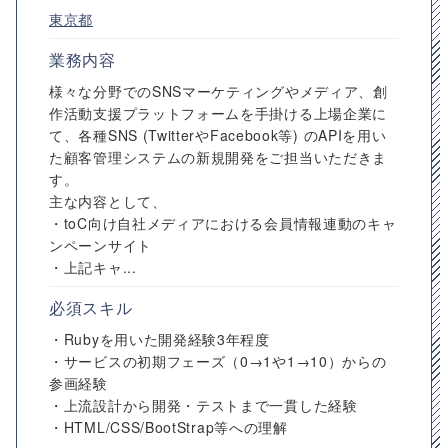
東京都
業務内容
様々な分野でのSNSマーケティングやメディア、創
作活動支援プラットフォームを手掛ける上場企業に
て、各種SNS (TwitterやFacebook等) のAPIを用い
た顧客管理システムの新規開発をご担当いただきま
す。
主な内容として、
・toC向け自社メディアにおける会員情報連動のキャ
ンペーンサイト
・上記キャ...
必須スキル
・Rubyを用いた開発経験3年程度
・サービスの初期フェーズ（0→1や1→10）からの
参画経験
・上流設計から開発・テストまで一貫した経験
・HTML/CSS/BootStrap等への理解