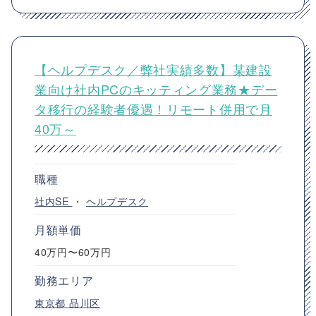
【ヘルプデスク／弊社実績多数】某建設
業向け社内PCのキッティング業務★デー
タ移行の経験者優遇！リモート併用で月
40万～
職種
社内SE
・
ヘルプデスク
月額単価
40万円〜60万円
勤務エリア
東京都
品川区