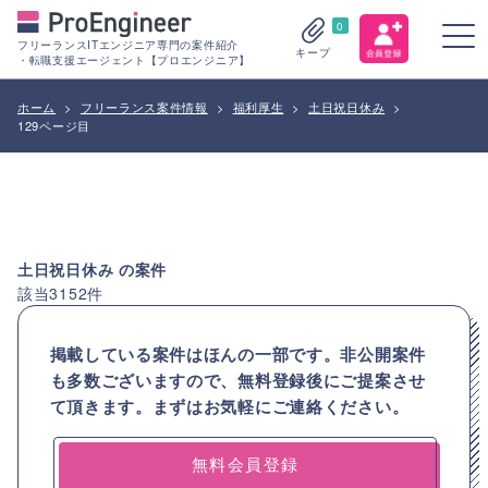
0
フリーランスITエンジニア専門の案件紹介
キープ
・転職支援エージェント【プロエンジニア】
ホーム
>
フリーランス案件情報
>
福利厚生
>
土日祝日休み
>
129ページ目
土日祝日休み
の案件
該当
3152
件
掲載している案件はほんの一部です。非公開案件
も多数ございますので、
無料登録後にご提案させ
て頂きます。まずはお気軽にご連絡ください。
無料会員登録