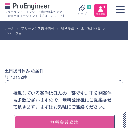
0
フリーランスITエンジニア専門の案件紹介
キープ
・転職支援エージェント【プロエンジニア】
ホーム
>
フリーランス案件情報
>
福利厚生
>
土日祝日休み
>
58ページ目
土日祝日休み
の案件
該当
3152
件
掲載している案件はほんの一部です。非公開案件
も多数ございますので、
無料登録後にご提案させ
て頂きます。まずはお気軽にご連絡ください。
無料会員登録