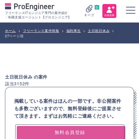
0
フリーランスITエンジニア専門の案件紹介
キープ
・転職支援エージェント【プロエンジニア】
ホーム
>
フリーランス案件情報
>
福利厚生
>
土日祝日休み
>
27ページ目
土日祝日休み
の案件
該当
3152
件
掲載している案件はほんの一部です。非公開案件
も多数ございますので、
無料登録後にご提案させ
て頂きます。まずはお気軽にご連絡ください。
無料会員登録