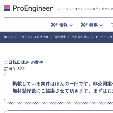
フリーランスITエンジニア専門の案件紹
案件情報
案件特集
ホーム
>
フリーランス案件情報
>
福利厚生
>
土日祝日休み
>
119ページ目
土日祝日休み
の案件
該当
3152
件
掲載している案件はほんの一部です。非公開案
無料登録後にご提案させて頂きます。まずはお