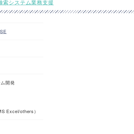
ch検索システム業務支援
SE
ステム開発
 Excel/others）