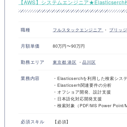
【AWS】システムエンジニア★Elasticser
職種
フルスタックエンジニア
・
ブリッジ
月額単価
80万円〜90万円
勤務エリア
東京都
港区
・
品川区
業務内容
・Elasticserchを利用した検索シ
・Elasticserh関連要件の分析
・オフショア開発、設計支援
・日本語化対応開発支援
・検索対象（PDF/MS Power Point/MS
必須スキル
【必須】