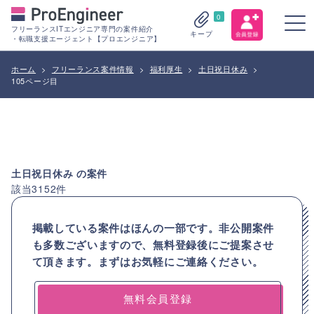
0
フリーランスITエンジニア専門の案件紹介
キープ
・転職支援エージェント【プロエンジニア】
ホーム
>
フリーランス案件情報
>
福利厚生
>
土日祝日休み
>
105ページ目
土日祝日休み
の案件
該当
3152
件
掲載している案件はほんの一部です。非公開案件
も多数ございますので、
無料登録後にご提案させ
て頂きます。まずはお気軽にご連絡ください。
無料会員登録