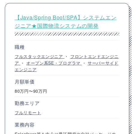
【Java/Spring Boot/SPA】システムエン
ジニア★国際物流システムの開発
職種
フルスタックエンジニア
・
フロントエンドエンジニ
ア
・
オープン系SE・プログラマ
・
サーバーサイド
エンジニア
月額単価
80万円〜90万円
勤務エリア
フルリモート
業務内容