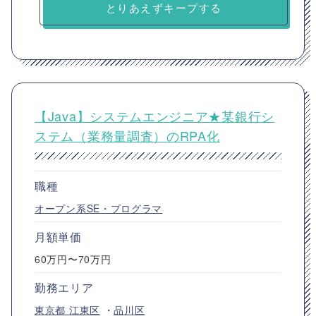
とりあえずキープする
【Java】システムエンジニア★某銀行シ
ステム（業務量調査）のRPA化
職種
オープン系SE・プログラマ
月額単価
60万円〜70万円
勤務エリア
東京都
江東区
・
品川区