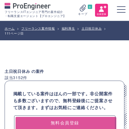
0
フリーランスITエンジニア専門の案件紹介
キープ
・転職支援エージェント【プロエンジニア】
ホーム
>
フリーランス案件情報
>
福利厚生
>
土日祝日休み
>
111ページ目
土日祝日休み
の案件
該当
3152
件
掲載している案件はほんの一部です。非公開案件
も多数ございますので、
無料登録後にご提案させ
て頂きます。まずはお気軽にご連絡ください。
無料会員登録