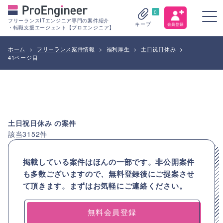
0
フリーランスITエンジニア専門の案件紹介
キープ
・転職支援エージェント【プロエンジニア】
ホーム
>
フリーランス案件情報
>
福利厚生
>
土日祝日休み
>
41ページ目
土日祝日休み
の案件
該当
3152
件
掲載している案件はほんの一部です。非公開案件
も多数ございますので、
無料登録後にご提案させ
て頂きます。まずはお気軽にご連絡ください。
無料会員登録