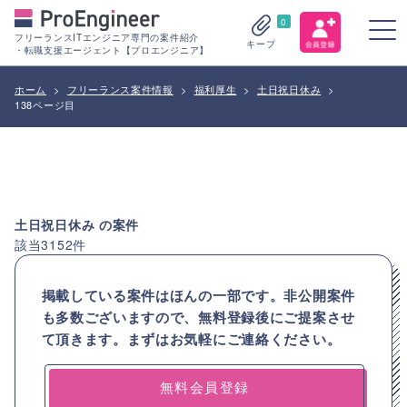
0
フリーランスITエンジニア専門の案件紹介
キープ
・転職支援エージェント【プロエンジニア】
ホーム
>
フリーランス案件情報
>
福利厚生
>
土日祝日休み
>
138ページ目
土日祝日休み
の案件
該当
3152
件
掲載している案件はほんの一部です。非公開案件
も多数ございますので、
無料登録後にご提案させ
て頂きます。まずはお気軽にご連絡ください。
無料会員登録