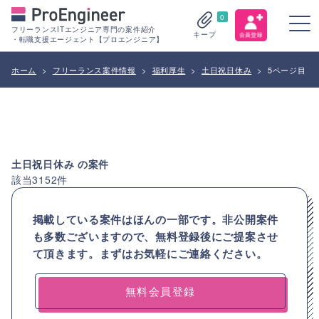
0
フリーランスITエンジニア専門の案件紹介
キープ
・転職支援エージェント【プロエンジニア】
ホーム
>
フリーランス案件情報
>
福利厚生
>
土日祝日休み
>
5ページ目
土日祝日休み
の案件
該当
3152
件
掲載している案件はほんの一部です。非公開案件
も多数ございますので、
無料登録後にご提案させ
て頂きます。まずはお気軽にご連絡ください。
無料会員登録