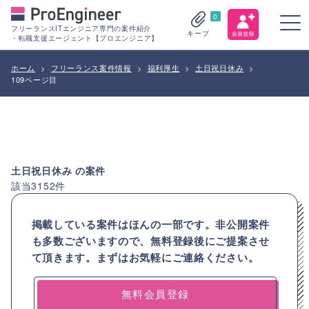
0
フリーランスITエンジニア専門の案件紹介
キープ
・転職支援エージェント【プロエンジニア】
ホーム
>
フリーランス案件情報
>
福利厚生
>
土日祝日休み
>
109ページ目
土日祝日休み
の案件
該当
3152
件
掲載している案件はほんの一部です。非公開案件
も多数ございますので、
無料登録後にご提案させ
て頂きます。まずはお気軽にご連絡ください。
無料会員登録