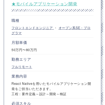
★モバイルアプリケーション開発
職種
フロントエンドエンジニア
・
オープン系SE・プロ
グラマ
月額単価
50万円〜80万円
勤務エリア
フルリモート
業務内容
React Nativeを用いたモバイルアプリケーション開
発をご担当いただきます。
工程：要件定義～設計～開発～検証
必須スキル