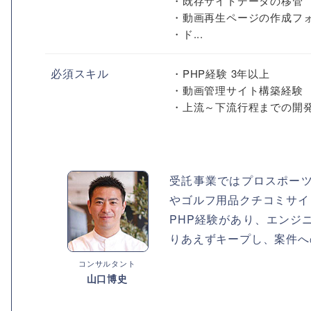
・既存サイトデータの移管
・動画再生ページの作成フ
・ド...
必須スキル
・PHP経験 3年以上
・動画管理サイト構築経験
・上流～下流行程までの開
受託事業ではプロスポー
やゴルフ用品クチコミサイ
PHP経験があり、エンジ
りあえずキープし、案件へ
コンサルタント
山口博史