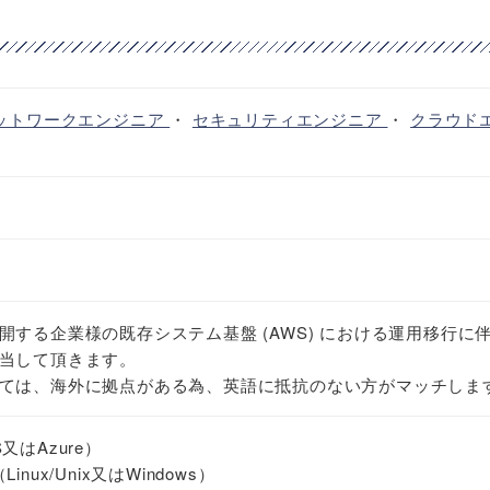
ットワークエンジニア
・
セキュリティエンジニア
・
クラウド
する企業様の既存システム基盤 (AWS) における運用移行に
当して頂きます。
ては、海外に拠点がある為、英語に抵抗のない方がマッチしま
はAzure）
ux/Unix又はWindows）