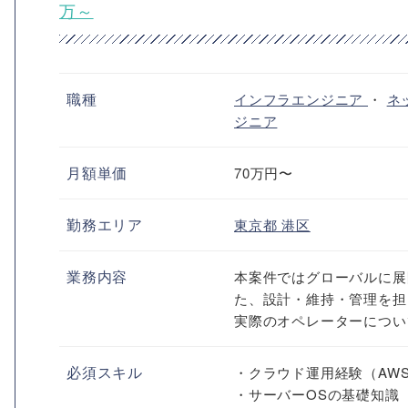
万～
職種
インフラエンジニア
・
ネ
ジニア
月額単価
70万円〜
勤務エリア
東京都
港区
業務内容
本案件ではグローバルに展開
た、設計・維持・管理を担
実際のオペレーターについ
必須スキル
・クラウド運用経験（AWS又
・サーバーOSの基礎知識（Lin