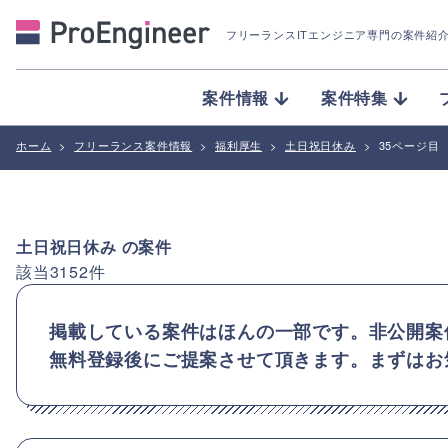
フリーランスITエンジニア専門の案件紹
案件情報
案件特集
ホーム
>
フリーランス案件情報
>
福利厚生
>
土日祝日休み
>
35ページ目
土日祝日休み
の案件
該当
3152
件
掲載している案件はほんの一部です。非公開案
無料登録後にご提案させて頂きます。まずはお