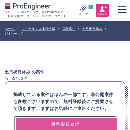
0
フリーランスITエンジニア専門の案件紹介
キープ
・転職支援エージェント【プロエンジニア】
ホーム
>
フリーランス案件情報
>
福利厚生
>
土日祝日休み
>
128ページ目
土日祝日休み
の案件
該当
3152
件
掲載している案件はほんの一部です。非公開案件
も多数ございますので、
無料登録後にご提案させ
て頂きます。まずはお気軽にご連絡ください。
無料会員登録