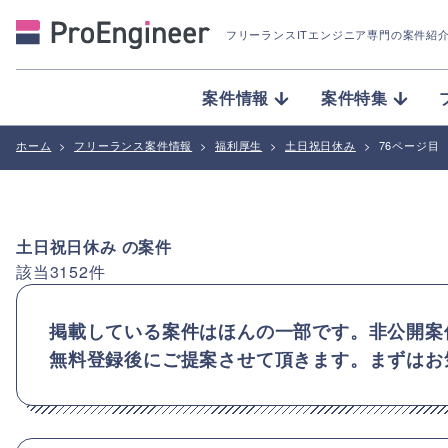
フリーランスITエンジニア専門の案件紹
案件情報
案件特集
ホーム
>
フリーランス案件情報
>
福利厚生
>
土日祝日休み
>
76ページ目
土日祝日休み
の案件
該当
3152
件
掲載している案件はほんの一部です。非公開案
無料登録後にご提案させて頂きます。まずはお