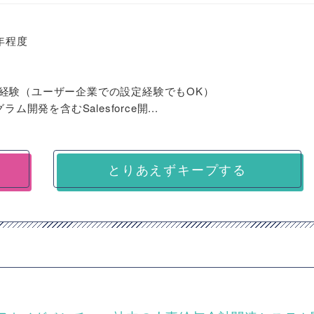
2年程度
t設定経験（ユーザー企業での設定経験でもOK）
ム開発を含むSalesforce開...
とりあえずキープする