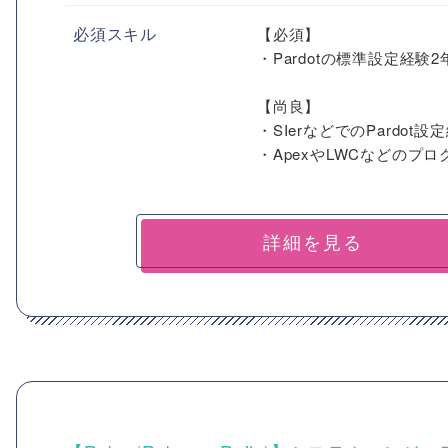
必須スキル
【必須】
・Pardotの標準設定経験
【尚良】
・SIerなどでのPardo
・ApexやLWCなどのプログラ
詳細を見る