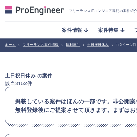
フリーランスITエンジニア専門の案件紹
案件情報
案件特集
ホーム
>
フリーランス案件情報
>
福利厚生
>
土日祝日休み
>
112ページ目
土日祝日休み
の案件
該当
3152
件
掲載している案件はほんの一部です。非公開案
無料登録後にご提案させて頂きます。まずはお