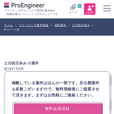
0
フリーランスITエンジニア専門の案件紹介
キープ
・転職支援エージェント【プロエンジニア】
ホーム
>
フリーランス案件情報
>
福利厚生
>
土日祝日休み
>
61ページ目
土日祝日休み
の案件
該当
3152
件
掲載している案件はほんの一部です。非公開案件
も多数ございますので、
無料登録後にご提案させ
て頂きます。まずはお気軽にご連絡ください。
無料会員登録