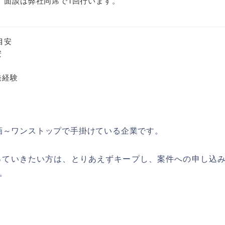
。面談は弊社同席で1回行います。
目安
安
発経験
画～ワンストップで手掛けている企業です。
っていきたい方は、とりあえずキープし、案件への申し込
。