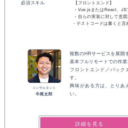
必須スキル
【フロントエンド】
・Vue.jsまたはReact
・自らの実装に対して意図
- テストコードは書くと言
複数のHRサービスを展開
基本フルリモートでの作業
フロントエンド／バック
す。
興味がある方は、とりあ
コンサルタント
い。
牛尾太郎
詳細を見る