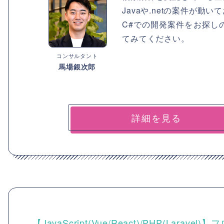
Javaや.netの案件が
C#での開発案件をお探し
てみてください。
コンサルタント
馬場銀次郎
詳細を見る
【JavaScript(Vue/React)/PHP(