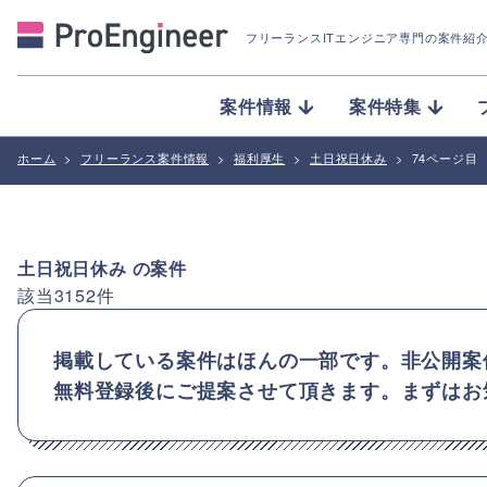
フリーランスITエンジニア専門の案件紹
案件情報
案件特集
ホーム
>
フリーランス案件情報
>
福利厚生
>
土日祝日休み
>
74ページ目
土日祝日休み
の案件
該当
3152
件
掲載している案件はほんの一部です。非公開案
無料登録後にご提案させて頂きます。まずはお