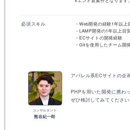
※エンド直案件となります
必須スキル
・Web開発の経験1年以上
・LAMP開発の1年以上目
・ECサイトの開発経験
・Gitを使用したチーム開
アパレル系ECサイトの企
PHPを用いた開発に携わ
ぜひ検討してみてください
コンサルタント
熊谷紀一郎