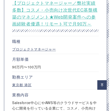
【プロジェクトマネージャー／弊社実績
多数】コスメ・小売向け次世代EC基盤構
築のマネジメント★Web開発案件への参
画経験者優遇！リモート可で月90万～
職種
プロジェクトマネージャー
月額単価
90万円〜100万円
勤務エリア
東京都
港区
業務内容
Salesforce中心にやAWS等のクラウドサービスを中
心に開発を行っている企業にて、コスメ、小売向け