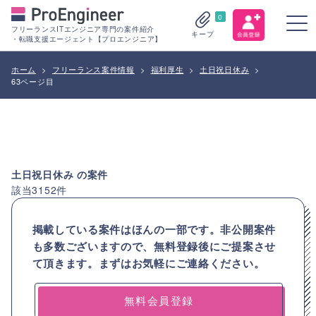
0
フリーランスITエンジニア専門の案件紹介
キープ
・転職支援エージェント【プロエンジニア】
ホーム
>
フリーランス案件情報
>
福利厚生
>
土日祝日休み
>
63ページ目
土日祝日休み
の案件
該当
3152
件
掲載している案件はほんの一部です。非公開案件
も多数ございますので、
無料登録後にご提案させ
て頂きます。まずはお気軽にご連絡ください。
無料会員登録