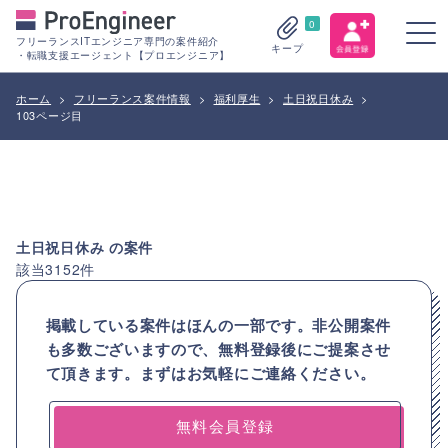
0
フリーランスITエンジニア専門の案件紹介
キープ
・転職支援エージェント【プロエンジニア】
ホーム
>
フリーランス案件情報
>
福利厚生
>
土日祝日休み
>
103ページ目
土日祝日休み
の案件
該当
3152
件
掲載している案件はほんの一部です。非公開案件
も多数ございますので、
無料登録後にご提案させ
て頂きます。まずはお気軽にご連絡ください。
無料会員登録