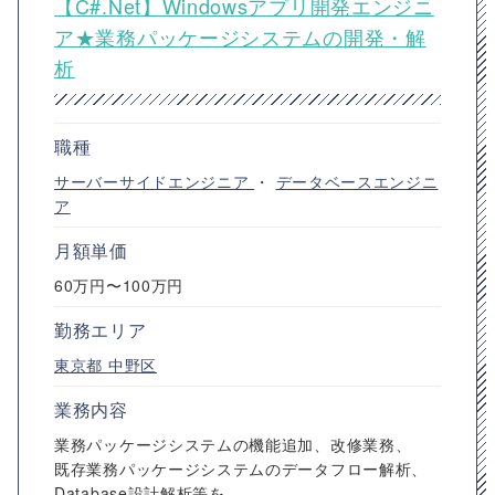
【C#.Net】Windowsアプリ開発エンジニ
ア★業務パッケージシステムの開発・解
析
職種
サーバーサイドエンジニア
・
データベースエンジニ
ア
月額単価
60万円〜100万円
勤務エリア
東京都
中野区
業務内容
業務パッケージシステムの機能追加、改修業務、
既存業務パッケージシステムのデータフロー解析、
Database設計解析等を