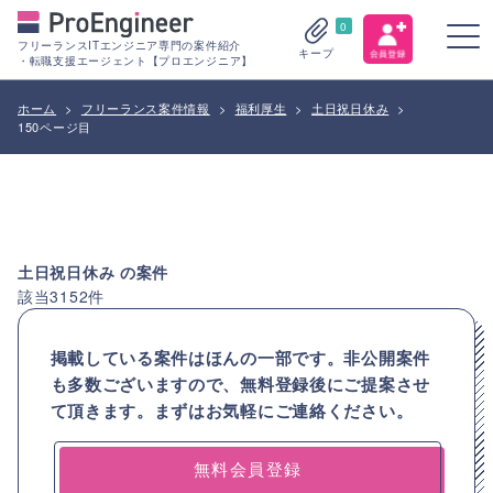
0
フリーランスITエンジニア専門の案件紹介
キープ
・転職支援エージェント【プロエンジニア】
ホーム
>
フリーランス案件情報
>
福利厚生
>
土日祝日休み
>
150ページ目
土日祝日休み
の案件
該当
3152
件
掲載している案件はほんの一部です。非公開案件
も多数ございますので、
無料登録後にご提案させ
て頂きます。まずはお気軽にご連絡ください。
無料会員登録