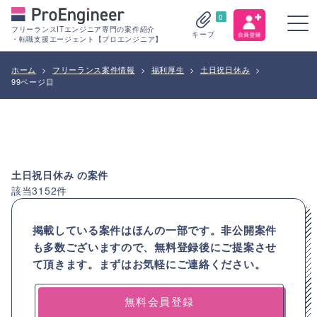
0
フリーランスITエンジニア専門の案件紹介
キープ
・転職支援エージェント【プロエンジニア】
ホーム
>
フリーランス案件情報
>
福利厚生
>
土日祝日休み
>
99ページ目
土日祝日休み
の案件
該当
3152
件
掲載している案件はほんの一部です。非公開案件
も多数ございますので、
無料登録後にご提案させ
て頂きます。まずはお気軽にご連絡ください。
無料会員登録