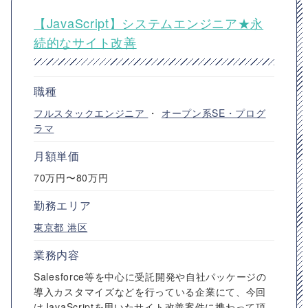
【JavaScript】システムエンジニア★永
続的なサイト改善
職種
フルスタックエンジニア
・
オープン系SE・プログ
ラマ
月額単価
70万円〜80万円
勤務エリア
東京都
港区
業務内容
Salesforce等を中心に受託開発や自社パッケージの
導入カスタマイズなどを行っている企業にて、今回
はJavaScriptを用いたサイト改善案件に携わって頂