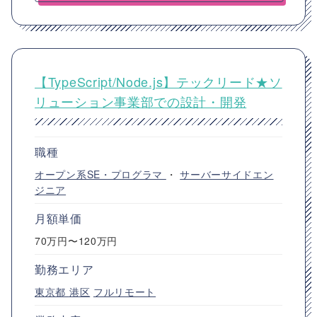
【TypeScript/Node.js】テックリード★ソ
リューション事業部での設計・開発
職種
オープン系SE・プログラマ
・
サーバーサイドエン
ジニア
月額単価
70万円〜120万円
勤務エリア
東京都
港区
フルリモート