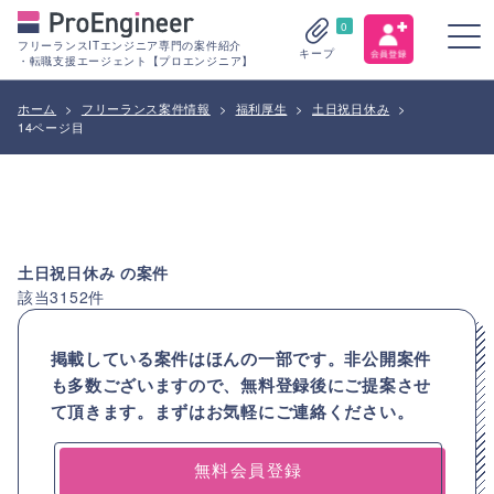
0
フリーランスITエンジニア専門の案件紹介
キープ
・転職支援エージェント【プロエンジニア】
ホーム
>
フリーランス案件情報
>
福利厚生
>
土日祝日休み
>
14ページ目
土日祝日休み
の案件
該当
3152
件
掲載している案件はほんの一部です。非公開案件
も多数ございますので、
無料登録後にご提案させ
て頂きます。まずはお気軽にご連絡ください。
無料会員登録