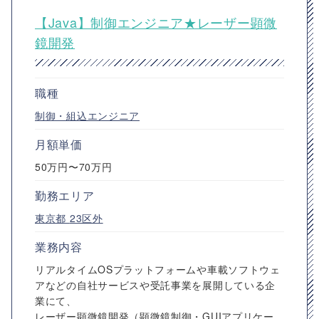
【Java】制御エンジニア★レーザー顕微
鏡開発
職種
制御・組込エンジニア
月額単価
50万円〜70万円
勤務エリア
東京都
23区外
業務内容
リアルタイムOSプラットフォームや車載ソフトウェ
アなどの自社サービスや受託事業を展開している企
業にて、
レーザー顕微鏡開発（顕微鏡制御・GUIアプリケー