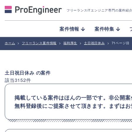
フリーランスITエンジニア専門の案件紹
案件情報
案件特集
ホーム
>
フリーランス案件情報
>
福利厚生
>
土日祝日休み
>
71ページ目
土日祝日休み
の案件
該当
3152
件
掲載している案件はほんの一部です。非公開案
無料登録後にご提案させて頂きます。まずはお