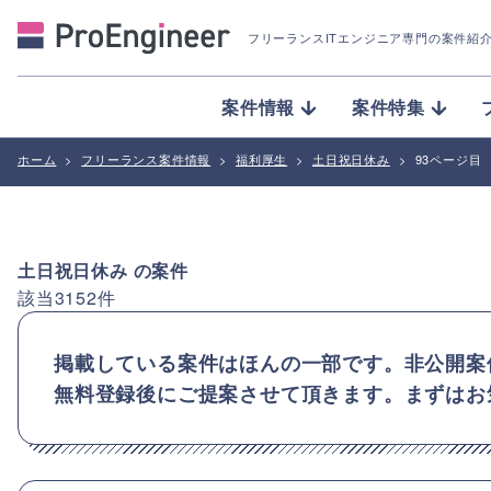
フリーランスITエンジニア専門の案件紹
案件情報
案件特集
ホーム
>
フリーランス案件情報
>
福利厚生
>
土日祝日休み
>
93ページ目
土日祝日休み
の案件
該当
3152
件
掲載している案件はほんの一部です。非公開案
無料登録後にご提案させて頂きます。まずはお