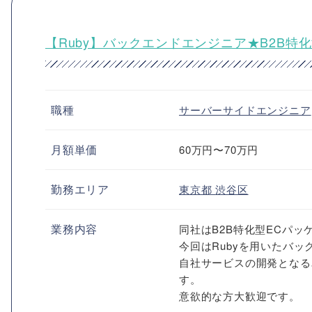
【Ruby】バックエンドエンジニア★B2B特
職種
サーバーサイドエンジニア
月額単価
60万円〜70万円
勤務エリア
東京都
渋谷区
業務内容
同社はB2B特化型ECパ
今回はRubyを用いたバ
自社サービスの開発となる
す。
意欲的な方大歓迎です。