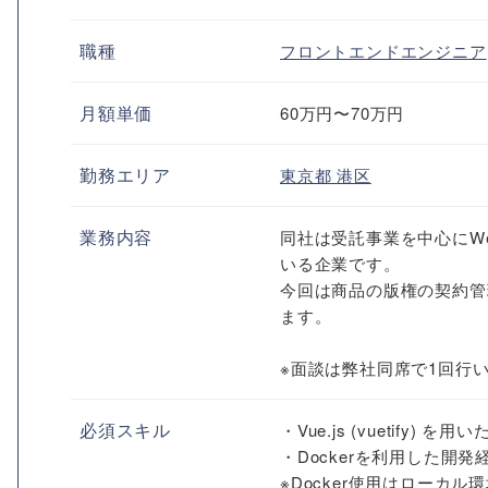
職種
フロントエンドエンジニア
月額単価
60万円〜70万円
勤務エリア
東京都
港区
業務内容
同社は受託事業を中心にW
いる企業です。
今回は商品の版権の契約管
ます。
※面談は弊社同席で1回行
必須スキル
・Vue.js (vuetify) 
・Dockerを利用した開発
※Docker使用はローカ