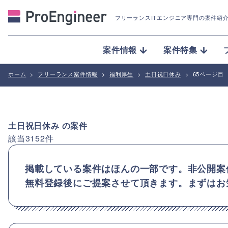
フリーランスITエンジニア専門の案件紹
案件情報
案件特集
ホーム
>
フリーランス案件情報
>
福利厚生
>
土日祝日休み
>
65ページ目
土日祝日休み
の案件
該当
3152
件
掲載している案件はほんの一部です。非公開案
無料登録後にご提案させて頂きます。まずはお