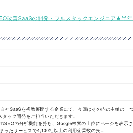
 /業務委託】SEO改善SaaSの開発・フルスタックエンジニア★半
る自社SaaSを複数展開する企業にて、今回はその内の主軸の一
ルスタック開発をご担当いただきます。
SEOの分析機能を持ち、Google検索の上位にページを表示
ったサービスで4,100社以上の利用企業数の実...