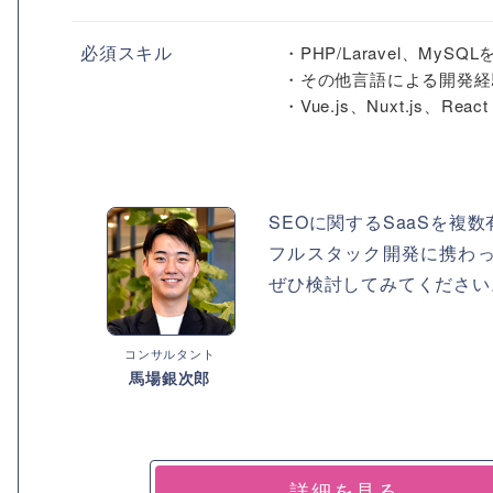
必須スキル
・PHP/Laravel、My
・その他言語による開発経
・Vue.js、Nuxt.js、
SEOに関するSaaSを複
フルスタック開発に携わ
ぜひ検討してみてください
コンサルタント
馬場銀次郎
詳細を見る