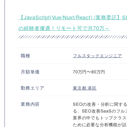
【JavaScript(Vue/Nuxt/React)
の経験者優遇！リモート可で月70万～
職種
フルスタックエンジニア
月額単価
70万円〜80万円
勤務エリア
東京都
港区
業務内容
SEOの改善・分析に関す
る、SEO改善SaaSのフ
業界の中でもトップクラスの
ために必要な分析機能が詰ま