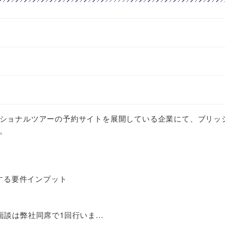
ショナルツアーの予約サイトを展開している企業にて、ブリッ
す。
対する要件インプット
談は弊社同席で1回行いま...