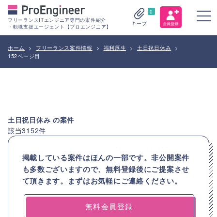
0
フリーランスITエンジニア専門の案件紹介
キープ
・転職支援エージェント【プロエンジニア】
ホーム
>
フリーランス案件情報
>
福利厚生
>
土日祝日休み
>
152ページ目
土日祝日休み
の案件
該当
3152
件
掲載している案件はほんの一部です。非公開案件
も多数ございますので、
無料登録後にご提案させ
て頂きます。まずはお気軽にご連絡ください。
無料会員登録